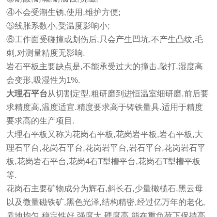
④不会受潮生锈,使用,维护方便;
⑤线胀系数小,受温度影响小;
⑥工作面受碰撞或划伤后,只会产生凹坑,不产生凸纹,毛
刺,对测量精度无影响.
岩石平板主要缺点是,不能承受过大的撞击,敲打,湿度高
会变形,吸湿性为1%.
大理石平台
从切割定型,粗研磨到进恒温室细研磨,前后要
求精度高,温度适宜.精度要求高于铸铁量具.适用于精度
要求高的生产项目.
大理石平板又称为花岗石平板,花岗岩平板,岩石平板,大
理石平台,花岗石平台,花岗岩平台,岩石平台,花岗岩石平
板,花岗岩石平台,花岗4石T型槽平台,花岗石T型槽平板
等.
花岗石主要矿物成分为辉石,斜长石,少量橄榄石,黑云母
以及微量磁铁矿,黑色光泽,结构精密,经过亿万年的老化,
质地均匀,稳定性好,强度大,硬度高,能在重负荷下保持高