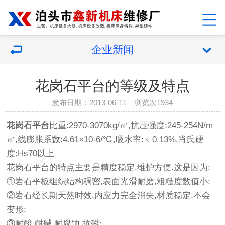
企业新闻
花岗石平台的等级及特点
发布日期：2013-06-11 浏览次1934
花岗石平台
比重:2970-3070kg/㎡,抗压强度:245-254N/m
㎡,线膨胀系数:4.61×10-6/℃,吸水率:﹤0.13%,肖氏硬
度:Hs70以上
花岗石平台的特点主要是精度稳定,维护方便.这是因为:
①岩石平板组织结构稠密,表面光滑耐磨,粗糙度数值小;
②岩石经长期天然时效,内应力完全消失,材质稳定,不会
变形;
③耐酸,耐碱,耐腐蚀,抗磁;