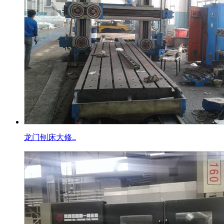
龙门刨床大修..