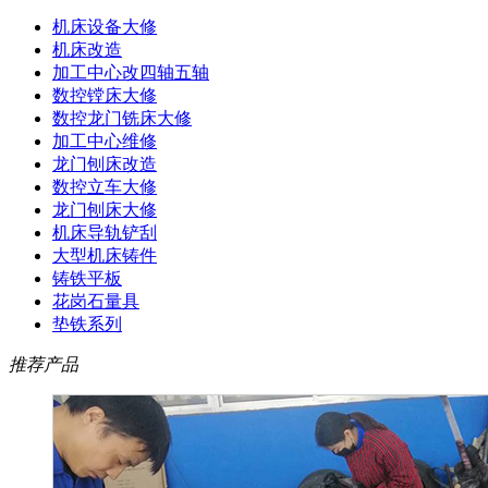
机床设备大修
机床改造
加工中心改四轴五轴
数控镗床大修
数控龙门铣床大修
加工中心维修
龙门刨床改造
数控立车大修
龙门刨床大修
机床导轨铲刮
大型机床铸件
铸铁平板
花岗石量具
垫铁系列
推荐产品