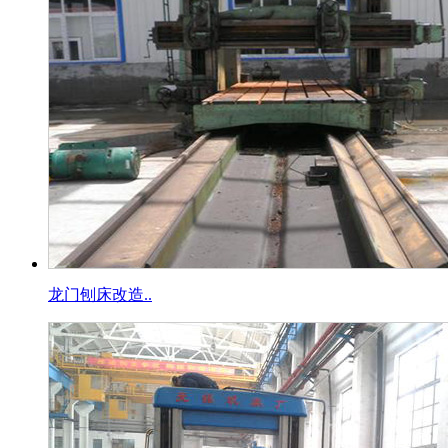
龙门刨床改造..