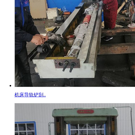
机床导轨铲刮..