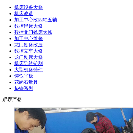
机床设备大修
机床改造
加工中心改四轴五轴
数控镗床大修
数控龙门铣床大修
加工中心维修
龙门刨床改造
数控立车大修
龙门刨床大修
机床导轨铲刮
大型机床铸件
铸铁平板
花岗石量具
垫铁系列
推荐产品