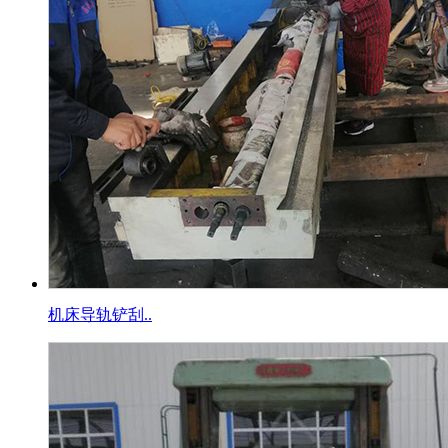
机床导轨铲刮..