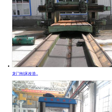
龙门刨床改造..