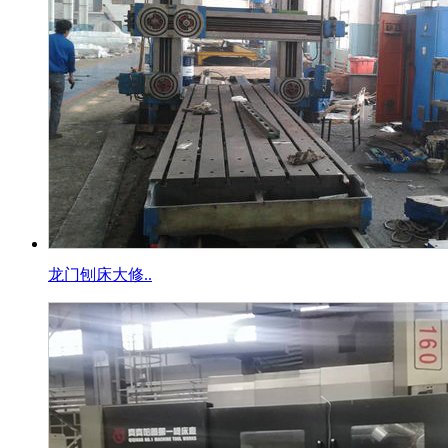
龙门刨床大修..